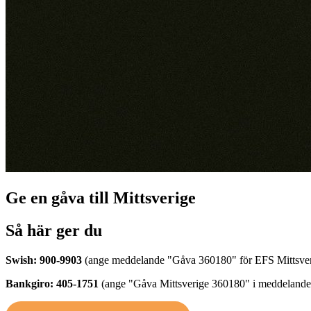
Ge en gåva till Mittsverige
Så här ger du
Swish: 900‑9903
(ange meddelande "Gåva 360180" för EFS Mittsve
Bankgiro: 405‑1751
(ange "Gåva Mittsverige 360180" i meddelan