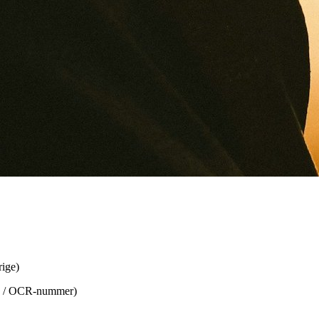
rige)
de / OCR-nummer)