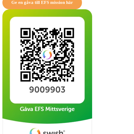
Ge en gåva till EFS mission här